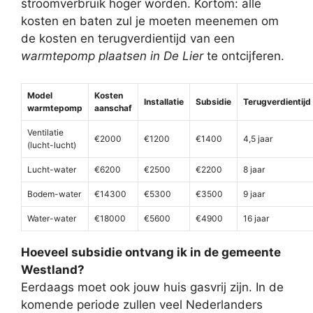
stroomverbruik hoger worden. Kortom: alle
kosten en baten zul je moeten meenemen om
de kosten en terugverdientijd van een
warmtepomp plaatsen in De Lier
te ontcijferen.
Model
Kosten
Installatie
Subsidie
Terugverdientijd
warmtepomp
aanschaf
Ventilatie
€2000
€1200
€1400
4,5 jaar
(lucht-lucht)
Lucht-water
€6200
€2500
€2200
8 jaar
Bodem-water
€14300
€5300
€3500
9 jaar
Water-water
€18000
€5600
€4900
16 jaar
Hoeveel subsidie ontvang ik in de gemeente
Westland?
Eerdaags moet ook jouw huis gasvrij zijn. In de
komende periode zullen veel Nederlanders