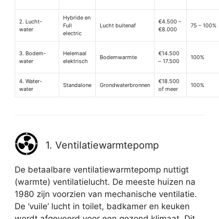
Hybride en
2. Lucht-
€4.500 –
Full
Lucht buitenaf
75 – 100%
water
€8.000
electric
3. Bodem-
Helemaal
€14.500
Bodemwarmte
100%
water
elektrisch
– 17.500
4. Water-
€18.500
Standalone
Grondwaterbronnen
100%
water
of meer
1. Ventilatiewarmtepomp
De betaalbare ventilatiewarmtepomp nuttigt
(warmte) ventilatielucht. De meeste huizen na
1980 zijn voorzien van mechanische ventilatie.
De ‘vuile’ lucht in toilet, badkamer en keuken
wordt afgevoerd voor een gezond klimaat. Dit