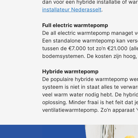
dan voor een hybride installatie of w
installateur Nederasselt
.
Full electric warmtepomp
De all electric warmtepomp managet vo
Een standalone warmtepomp kan verschi
tussen de €7.000 tot zo’n €21.000 (alle
bodemsystemen. De kosten zijn hoog, 
Hybride warmtepomp
De populaire hybride warmtepomp werkt
systeem is niet in staat alles te verwa
veel warm water nodig hebt. De hybrid
oplossing. Minder fraai is het feit dat
ventilatiewarmtepomp. Zo’n apparaat ‘va