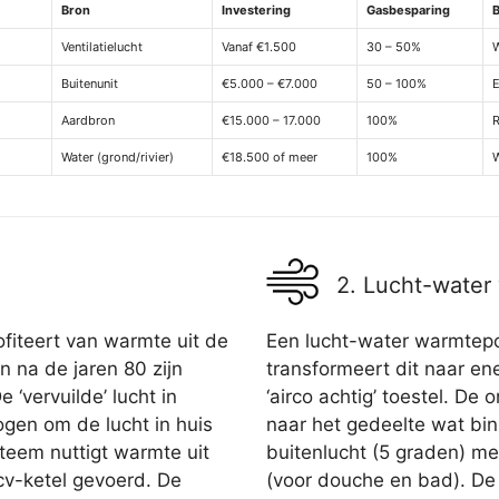
Bron
Investering
Gasbesparing
Ventilatielucht
Vanaf €1.500
30 – 50%
W
Buitenunit
€5.000 – €7.000
50 – 100%
E
Aardbron
€15.000 – 17.000
100%
R
Water (grond/rivier)
€18.500 of meer
100%
W
2. Lucht-wate
fiteert van warmte uit de
Een lucht-water warmtepo
n na de jaren 80 zijn
transformeert dit naar en
 ‘vervuilde’ lucht in
‘airco achtig’ toestel. D
gen om de lucht in huis
naar het gedeelte wat bi
teem nuttigt warmte uit
buitenlucht (5 graden) m
 cv-ketel gevoerd. De
(voor douche en bad). De