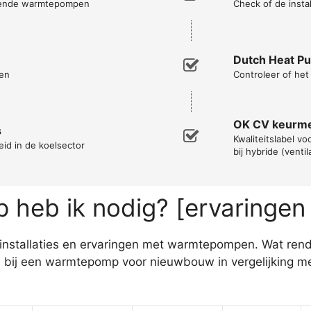
opende warmtepompen
Check of de instal
Dutch Heat P
en
Controleer of he
OK CV keurm
s
Kwaliteitslabel vo
eid in de koelsector
bij hybride (vent
heb ik nodig? [ervaringen
n installaties en ervaringen met warmtepompen. Wat ren
 bij een warmtepomp voor nieuwbouw in vergelijking m