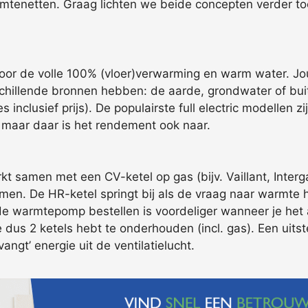
armtenetten. Graag lichten we beide concepten verder t
or de volle 100% (vloer)verwarming en warm water. Jou
llende bronnen hebben: de aarde, grondwater of buitenl
s inclusief prijs). De populairste full electric modellen 
maar daar is het rendement ook naar.
 samen met een CV-ketel op gas (bijv. Vaillant, Interg
rmen. De HR-ketel springt bij als de vraag naar warmte ho
e warmtepomp bestellen is voordeliger wanneer je het a
 je dus 2 ketels hebt te onderhouden (incl. gas). Een uit
ngt’ energie uit de ventilatielucht.