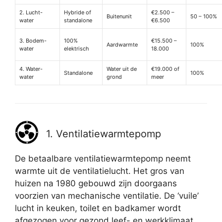
2. Lucht-
Hybride of
€2.500 –
Buitenunit
50 – 100%
water
standalone
€6.500
3. Bodem-
100%
€15.500 –
Aardwarmte
100%
water
elektrisch
18.000
4. Water-
Water uit de
€19.000 of
Standalone
100%
water
grond
meer
1. Ventilatiewarmtepomp
De betaalbare ventilatiewarmtepomp neemt
warmte uit de ventilatielucht. Het gros van
huizen na 1980 gebouwd zijn doorgaans
voorzien van mechanische ventilatie. De ‘vuile’
lucht in keuken, toilet en badkamer wordt
afgezogen voor gezond leef- en werkklimaat.