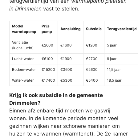
terugverdientijd van een
warmtepomp plaatsen
in Drimmelen
vast te stellen.
Model
Prijs
Aansluiting
Subsidie
Terugverdientijd
warmtepomp
pomp
Ventilatie
€2600
€1600
€1200
5 jaar
(lucht-lucht)
Lucht-water
€6100
€1900
€2700
9 jaar
Bodem-water
€15200
€3600
€2600
11,5 jaar
Water-water
€17400
€5300
€5400
18,5 jaar
Krijg ik ook subsidie in de gemeente
Drimmelen?
Binnen afzienbare tijd moeten we gasvrij
wonen. In de komende periode moeten veel
gezinnen wijken naar schonere manieren om
huizen te verwarmen (warmtenet). De 2e kamer