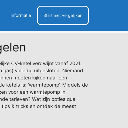
Informatie
Start met vergelijken
elen
ijke CV-ketel verdwijnt vanaf 2021.
op gas) volledig uitgesloten. Niemand
innen moeten kijken naar een
de ketels is: ‘warmtepomp’. Middels de
ezen voor een
warmtepomp in
ende tarieven? Wat zijn opties qua
 tips & tricks en ontdek de meest