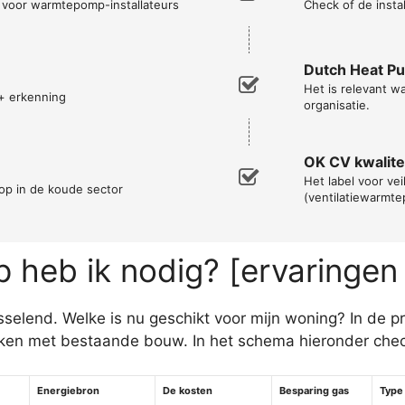
n voor warmtepomp-installateurs
Check of de instal
Dutch Heat P
Het is relevant w
+ erkenning
organisatie.
OK CV kwalitei
Het label voor vei
op in de koude sector
(ventilatiewarmt
heb ik nodig? [ervaringen
elend. Welke is nu geschikt voor mijn woning? In de pra
n met bestaande bouw. In het schema hieronder chec
Energiebron
De kosten
Besparing gas
Type