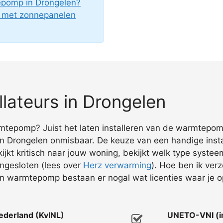
tepomp in Drongelen?
g met zonnepanelen
lateurs in Drongelen
mtepomp? Juist het laten installeren van de warmtepomp 
 Drongelen onmisbaar. De keuze van een handige install
kt kritisch naar jouw woning, bekijkt welk type systeem
angesloten (lees over
Herz verwarming
). Hoe ben ik ver
en warmtepomp bestaan er nogal wat licenties waar je op
Nederland (KvINL)
UNETO-VNI (in