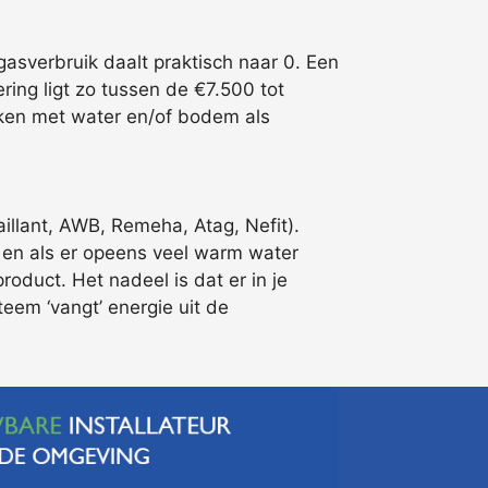
asverbruik daalt praktisch naar 0. Een
ring ligt zo tussen de €7.500 tot
rken met water en/of bodem als
llant, AWB, Remeha, Atag, Nefit).
, en als er opeens veel warm water
oduct. Het nadeel is dat er in je
teem ‘vangt’ energie uit de