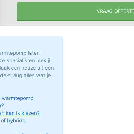
VRAAG OFFERT
armtepomp laten
e specialisten lees jij
Maak een keuze uit een
ekt vlug alles wat je
en warmtepomp
n?
n kan ik kiezen?
 of hybride