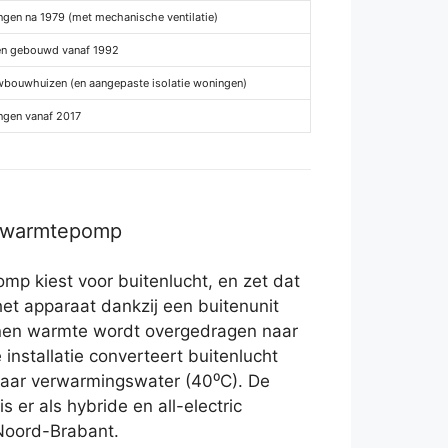
gen na 1979 (met mechanische ventilatie)
en gebouwd vanaf 1992
wbouwhuizen (en aangepaste isolatie woningen)
ngen vanaf 2017
r warmtepomp
p kiest voor buitenlucht, en zet dat
het apparaat dankzij een buitenunit
nnen warmte wordt overgedragen naar
installatie converteert buitenlucht
naar verwarmingswater (40⁰C). De
 er als hybride en all-electric
 Noord-Brabant.