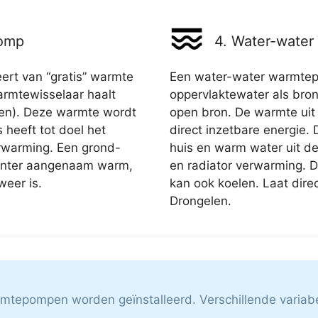
pomp
4. Water-wate
rt van “gratis” warmte
Een water-water warmtep
rmtewisselaar haalt
oppervlaktewater als bron
den). Deze warmte wordt
open bron. De warmte uit
 heeft tot doel het
direct inzetbare energie.
rwarming. Een grond-
huis en warm water uit d
inter aangenaam warm,
en radiator verwarming. De
weer is.
kan ook koelen. Laat dire
Drongelen.
armtepompen worden geïnstalleerd. Verschillende variab