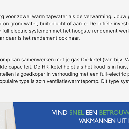
rg voor zowel warm tapwater als de verwarming. Jouw g
n grondwater, buitenlucht of aarde. De initiële investe
De full electric systemen met het hoogste rendement we
ar daar is het rendement ook naar.
mp kan samenwerken met je gas CV-ketel (van bijv. Vai
te capaciteit. De HR-ketel helpt als het koud is in huis
llen is goedkoper in verhouding met een full-electric pr
opulaire type is zo’n ventilatiewarmtepomp. Dit type sys