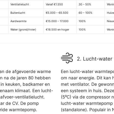
Ventilatielucht
Vanaf €1.550
30 – 50%
Wonin
Buitenlucht
€5.000 – €6.500
60 – 100%
Huiz
Aardwarmte
€15.000 – 17.000
100%
Nieu
Water (grond/rivier)
€18.500 en hoger
100%
Woni
2. Lucht-wate
 van de afgevoerde warme
Een lucht-water warmtepom
ijn na de jaren 80 hebben
om naar energie. Dit kan 
ht in keuken, badkamer en
met ventilator. De gewo
genaam klimaat. Een lucht-
een systeem in huis. Deze 
fvoer-ventilatielucht.
(5⁰C) via de compressor 
aar de CV. De pomp
lucht-water warmtepomp is
bride warmtepomp.
(standalone). Populair in