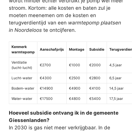
wordt minder echter verbruikt je pomp wel meer
stroom. Kortom: alle kosten en baten zul je
moeten meenemen om de kosten en
terugverdientijd van een
warmtepomp plaatsen
in Noordeloos
te ontcijferen.
Kenmerk
Aanschafprijs
Montage
Subsidie
Terugverdien
warmtepomp
Ventilatie
€2700
€1000
€2000
4,5 jaar
(lucht-lucht)
Lucht-water
€4300
€2500
€2800
6,5 jaar
Bodem-water
€14900
€4900
€4100
14,5 jaar
Water-water
€17500
€4800
€5400
17,5 jaar
Hoeveel subsidie ontvang ik in de gemeente
Giessenlanden?
In 2030 is gas niet meer verkrijgbaar. In de