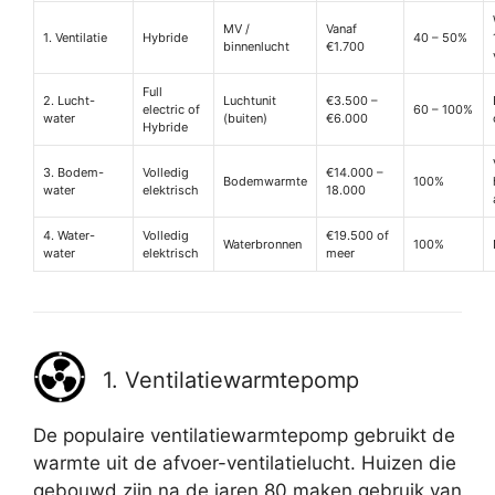
MV /
Vanaf
1. Ventilatie
Hybride
40 – 50%
binnenlucht
€1.700
Full
2. Lucht-
Luchtunit
€3.500 –
electric of
60 – 100%
water
(buiten)
€6.000
Hybride
3. Bodem-
Volledig
€14.000 –
Bodemwarmte
100%
water
elektrisch
18.000
4. Water-
Volledig
€19.500 of
Waterbronnen
100%
water
elektrisch
meer
1. Ventilatiewarmtepomp
De populaire ventilatiewarmtepomp gebruikt de
warmte uit de afvoer-ventilatielucht. Huizen die
gebouwd zijn na de jaren 80 maken gebruik van