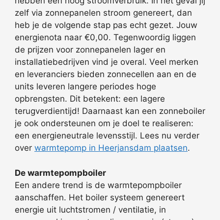
hebben een hoog stroomverbruik. In het geval jij
zelf via zonnepanelen stroom genereert, dan
heb je de volgende stap pas echt gezet. Jouw
energienota naar €0,00. Tegenwoordig liggen
de prijzen voor zonnepanelen lager en
installatiebedrijven vind je overal. Veel merken
en leveranciers bieden zonnecellen aan en de
units leveren langere periodes hoge
opbrengsten. Dit betekent: een lagere
terugverdientijd! Daarnaast kan een zonneboiler
je ook ondersteunen om je doel te realiseren:
een energieneutrale levensstijl. Lees nu verder
over
warmtepomp in Heerjansdam plaatsen
.
De warmtepompboiler
Een andere trend is de warmtepompboiler
aanschaffen. Het boiler systeem genereert
energie uit luchtstromen / ventilatie, in