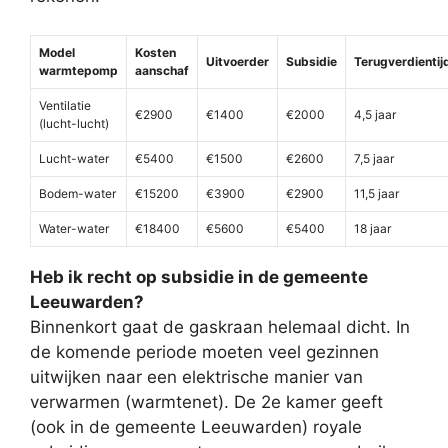
Model
Kosten
Uitvoerder
Subsidie
Terugverdientij
warmtepomp
aanschaf
Ventilatie
€2900
€1400
€2000
4,5 jaar
(lucht-lucht)
Lucht-water
€5400
€1500
€2600
7,5 jaar
Bodem-water
€15200
€3900
€2900
11,5 jaar
Water-water
€18400
€5600
€5400
18 jaar
Heb ik recht op subsidie in de gemeente
Leeuwarden?
Binnenkort gaat de gaskraan helemaal dicht. In
de komende periode moeten veel gezinnen
uitwijken naar een elektrische manier van
verwarmen (warmtenet). De 2e kamer geeft
(ook in de gemeente Leeuwarden) royale