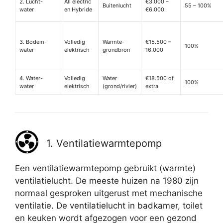
2. Lucht-
All electric
€3.000 –
Buitenlucht
55 – 100%
water
en Hybride
€6.000
3. Bodem-
Volledig
Warmte-
€15.500 –
100%
water
elektrisch
grondbron
16.000
4. Water-
Volledig
Water
€18.500 of
100%
water
elektrisch
(grond/rivier)
extra
1. Ventilatiewarmtepomp
Een ventilatiewarmtepomp gebruikt (warmte)
ventilatielucht. De meeste huizen na 1980 zijn
normaal gesproken uitgerust met mechanische
ventilatie. De ventilatielucht in badkamer, toilet
en keuken wordt afgezogen voor een gezond