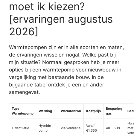
moet ik kiezen?
[ervaringen augustus
2026]
Warmtepompen zijn er in alle soorten en maten,
de ervaringen wisselen nogal. Welke past bij
mijn situatie? Normaal gesproken heb je meer
opties bij een warmtepomp voor nieuwbouw in
vergelijking met bestaande bouw. In de
bijgaande tabel ontdek je een en ander
samengevat.
Type
Besparing
Werking
Warmtebron
Kostprijs
Bed
Warmtepomp
gas
Huiz
Hybride
Vanaf
1. Ventilatie
Via ventilatie
40 – 50%
met
combi
€1.650
vent