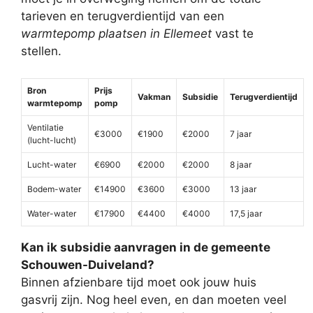
tarieven en terugverdientijd van een
warmtepomp plaatsen in Ellemeet
vast te
stellen.
Bron
Prijs
Vakman
Subsidie
Terugverdientijd
warmtepomp
pomp
Ventilatie
€3000
€1900
€2000
7 jaar
(lucht-lucht)
Lucht-water
€6900
€2000
€2000
8 jaar
Bodem-water
€14900
€3600
€3000
13 jaar
Water-water
€17900
€4400
€4000
17,5 jaar
Kan ik subsidie aanvragen in de gemeente
Schouwen-Duiveland?
Binnen afzienbare tijd moet ook jouw huis
gasvrij zijn. Nog heel even, en dan moeten veel