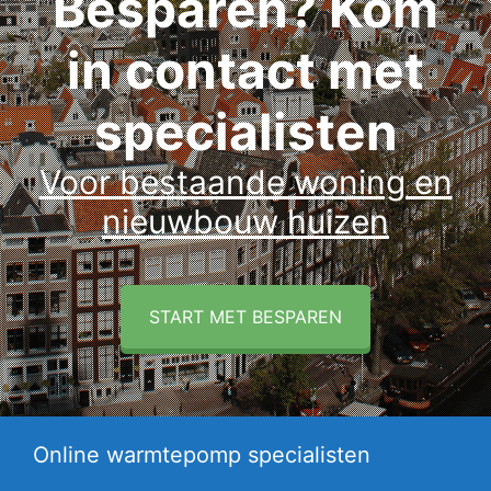
Besparen? Kom
in contact met
specialisten
Voor bestaande woning en
nieuwbouw huizen
START MET BESPAREN
Online warmtepomp specialisten