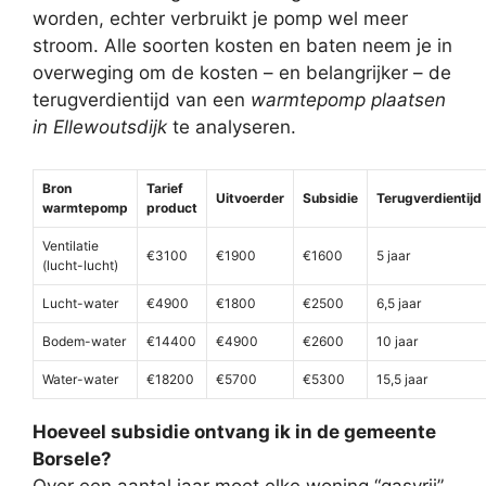
worden, echter verbruikt je pomp wel meer
stroom. Alle soorten kosten en baten neem je in
overweging om de kosten – en belangrijker – de
terugverdientijd van een
warmtepomp plaatsen
in Ellewoutsdijk
te analyseren.
Bron
Tarief
Uitvoerder
Subsidie
Terugverdientijd
warmtepomp
product
Ventilatie
€3100
€1900
€1600
5 jaar
(lucht-lucht)
Lucht-water
€4900
€1800
€2500
6,5 jaar
Bodem-water
€14400
€4900
€2600
10 jaar
Water-water
€18200
€5700
€5300
15,5 jaar
Hoeveel subsidie ontvang ik in de gemeente
Borsele?
Over een aantal jaar moet elke woning “gasvrij”