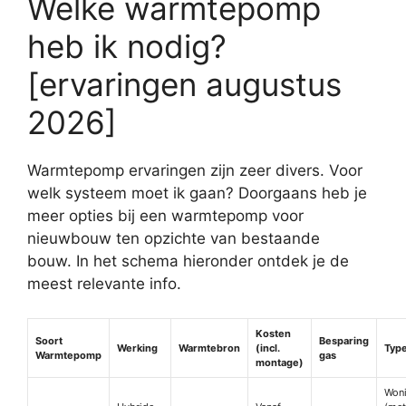
Welke warmtepomp
heb ik nodig?
[ervaringen augustus
2026]
Warmtepomp ervaringen zijn zeer divers. Voor
welk systeem moet ik gaan? Doorgaans heb je
meer opties bij een warmtepomp voor
nieuwbouw ten opzichte van bestaande
bouw. In het schema hieronder ontdek je de
meest relevante info.
Kosten
Soort
Besparing
Werking
Warmtebron
(incl.
Type
Warmtepomp
gas
montage)
Woni