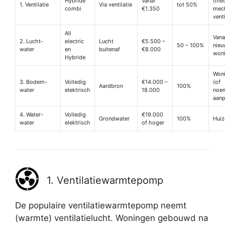
Hybride
Vanaf
(met
1. Ventilatie
Via ventilatie
tot 50%
combi
€1.350
mec
venti
All
Vana
2. Lucht-
electric
Lucht
€5.500 –
50 – 100%
nieu
water
en
buitenaf
€8.000
won
Hybride
Woni
3. Bodem-
Volledig
€14.000 –
(of
Aardbron
100%
water
elektrisch
18.000
noe
aanp
4. Water-
Volledig
€19.000
Grondwater
100%
Huiz
water
elektrisch
of hoger
1. Ventilatiewarmtepomp
De populaire ventilatiewarmtepomp neemt
(warmte) ventilatielucht. Woningen gebouwd na