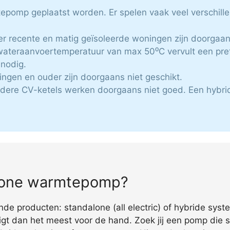
mtepomp geplaatst worden. Er spelen vaak veel verschil
er recente en matig geïsoleerde woningen zijn doorgaans
ateraanvoertemperatuur van max 50⁰C vervult een pret
 nodig.
ngen en ouder zijn doorgaans niet geschikt.
udere CV-ketels werken doorgaans niet goed. Een hyb
alone warmtepomp?
de producten: standalone (all electric) of hybride syste
igt dan het meest voor de hand. Zoek jij een pomp die 