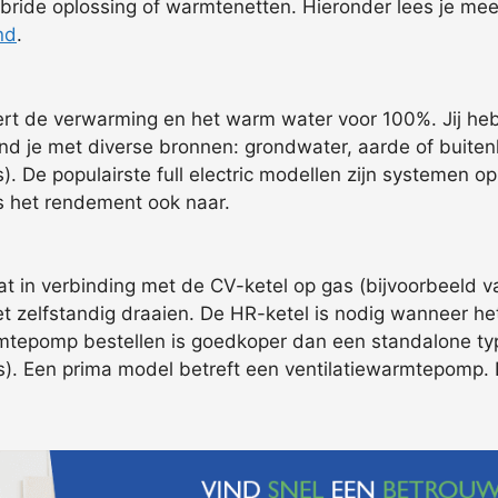
ybride oplossing of warmtenetten. Hieronder lees je mee
nd
.
eert de verwarming en het warm water voor 100%. Jij he
 je met diverse bronnen: grondwater, aarde of buitenlu
ijs). De populairste full electric modellen zijn systeme
is het rendement ook naar.
in verbinding met de CV-ketel op gas (bijvoorbeeld van 
et zelfstandig draaien. De HR-ketel is nodig wanneer het
tepomp bestellen is goedkoper dan een standalone type.
s). Een prima model betreft een ventilatiewarmtepomp. D