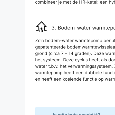
combineer je met de HR-ketel: een h
3. Bodem-water warmte
Zo’n bodem-water warmtepomp benu
gepatenteerde bodemwarmtewisselaar
grond (circa 7 – 14 graden). Deze wa
het systeem. Deze cyclus heeft als do
water t.b.v. het verwarmingssysteem.
warmtepomp heeft een dubbele functi
en heeft een koelende functie op war
Is mijn huis geschikt?