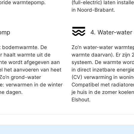
ybride warmtepomp.
(full-electric) laten insta
in Noord-Brabant.
pomp
4. Water-wate
t bodemwarmte. De
Zo’n water-water warmte
 haalt warmte uit de
warmte daarvan). Er zijn 
rmte wordt afgegeven aan
systeem. De warmte word
el het aanvoeren van heet
in direct inzetbare energi
 Zo’n grond-water
(CV) verwarming in woni
e: verwarmen in de winter
Compatibel met radiatore
me dagen.
je huis in de zomer koele
Elshout.