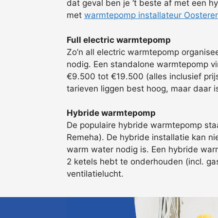
dat geval ben je ‘t beste af met een h
met
warmtepomp installateur Oostere
Full electric warmtepomp
Zo’n all electric warmtepomp organis
nodig. Een standalone warmtepomp vind
€9.500 tot €19.500 (alles inclusief pr
tarieven liggen best hoog, maar daar 
Hybride warmtepomp
De populaire hybride warmtepomp staat 
Remeha). De hybride installatie kan ni
warm water nodig is. Een hybride warm
2 ketels hebt te onderhouden (incl. ga
ventilatielucht.