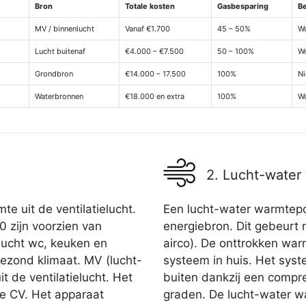
Bron
Totale kosten
Gasbesparing
B
MV / binnenlucht
Vanaf €1.700
45 – 50%
Wo
Lucht buitenaf
€4.000 – €7.500
50 – 100%
W
Grondbron
€14.000 – 17.500
100%
Ni
Waterbronnen
€18.000 en extra
100%
Wo
2. Lucht-wate
e uit de ventilatielucht.
Een lucht-water warmtepo
0 zijn voorzien van
energiebron. Dit gebeurt 
 lucht wc, keuken en
airco). De onttrokken wa
ezond klimaat. MV (lucht-
systeem in huis. Het sys
t de ventilatielucht. Het
buiten dankzij een compr
e CV. Het apparaat
graden. De lucht-water w