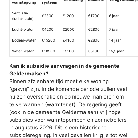
warmtepomp
systeem
Ventilatie
€2300
€1200
€1700
6 jaar
(lucht-lucht)
Lucht-water
€4200
€2000
€2800
7 jaar
Bodem-water
€15200
€4100
€2800
14 jaar
Water-water
€18900
€5100
€5100
15,5 jaar
Kan ik subsidie aanvragen in de gemeente
Geldermalsen?
Binnen afzienbare tijd moet elke woning
“gasvrij” zijn. In de komende periode zullen veel
huizen overschakelen op nieuwe manieren om
te verwarmen (warmtenet). De regering geeft
(ook in de gemeente Geldermalsen) vrij hoge
subsidies voor warmtepompen en zonneboilers
in augustus 2026. Dit is een historische
subsidieregeling. In veel gevallen krijg je tot wel