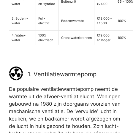
Buitenunit
65 – 100
water
en Hybride
€7.000
3. Bodem-
Full-
€13.000 –
Bodemwarmte
100%
water
electric
17.500
4. Water-
100%
€19.000
Grondwaterbronnen
100%
water
elektrisch
en hoger
1. Ventilatiewarmtepomp
De populaire ventilatiewarmtepomp neemt de
warmte uit de afvoer-ventilatielucht. Woningen
gebouwd na 1980 zijn doorgaans voorzien van
mechanische ventilatie. De ‘vervuilde’ lucht in
keuken, wc en badkamer wordt afgezogen om
de lucht in huis gezond te houden. Zo’n lucht-