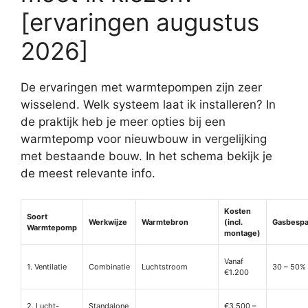
[ervaringen augustus
2026]
De ervaringen met warmtepompen zijn zeer
wisselend. Welk systeem laat ik installeren? In
de praktijk heb je meer opties bij een
warmtepomp voor nieuwbouw in vergelijking
met bestaande bouw. In het schema bekijk je
de meest relevante info.
Kosten
Soort
Werkwijze
Warmtebron
(incl.
Gasbespa
Warmtepomp
montage)
Vanaf
1. Ventilatie
Combinatie
Luchtstroom
30 – 50%
€1.200
2. Lucht-
Standalone
€3.500 –