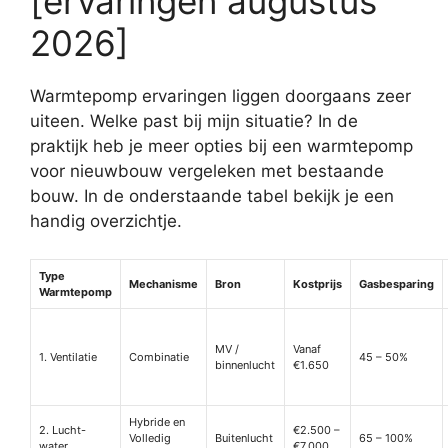
[ervaringen augustus
2026]
Warmtepomp ervaringen liggen doorgaans zeer
uiteen. Welke past bij mijn situatie? In de
praktijk heb je meer opties bij een warmtepomp
voor nieuwbouw vergeleken met bestaande
bouw. In de onderstaande tabel bekijk je een
handig overzichtje.
Type
Mechanisme
Bron
Kostprijs
Gasbesparing
Warmtepomp
MV /
Vanaf
1. Ventilatie
Combinatie
45 – 50%
binnenlucht
€1.650
Hybride en
2. Lucht-
€2.500 –
Volledig
Buitenlucht
65 – 100%
water
€7.000