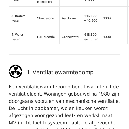
elektrisch
3. Bodem-
€15.500
Standalone
Aardbron
100%
water
– 16.500
4. Water-
€18.500
Full-electric
Grondwater
100%
water
en hoger
1. Ventilatiewarmtepomp
Een ventilatiewarmtepomp benut warmte uit de
ventilatielucht. Woningen gebouwd na 1980 zijn
doorgaans voorzien van mechanische ventilatie.
De lucht in badkamer, wc en keuken wordt
afgezogen voor gezond leef- en werkklimaat.
MV (lucht-lucht) systeem haalt de afgevoerde