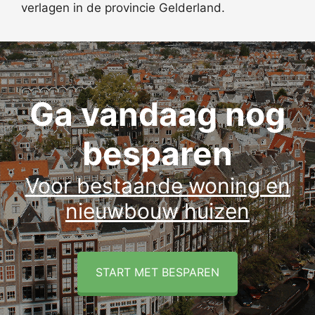
verlagen in de provincie Gelderland.
Ga vandaag nog
besparen
Voor bestaande woning en
nieuwbouw huizen
START MET BESPAREN