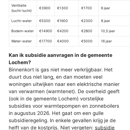
Ventilatie
€3900
€1300
€1700
6 jaar
(lucht-lucht)
Lucht-water
€5300
€1600
€2300
8 jaar
Bodem-water
€14900
€4200
€2800
10,5 jaar
Water-water
€17700
€4000
€5000
16 jaar
Kan ik subsidie aanvragen in de gemeente
Lochem?
Binnenkort is gas niet meer verkrijgbaar. Het
duurt dus niet lang, en dan moeten veel
woningen uitwijken naar een elektrische manier
van verwarmen (warmtenet). De overheid geeft
(ook in de gemeente Lochem) vorstelijke
subsidies voor warmtepompen en zonneboilers
in augustus 2026. Het gaat om een gulle
subsidieregeling. In enkele gevallen krijg je de
helft van de kostprijs. Niet vergeten:
subsidie