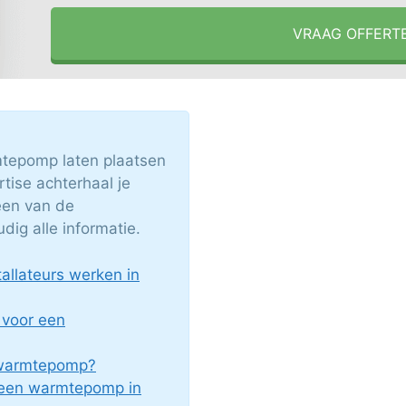
VRAAG OFFERT
epomp laten plaatsen
tise achterhaal je
 een van de
ig alle informatie.
llateurs werken in
 voor een
c warmtepomp?
 een warmtepomp in