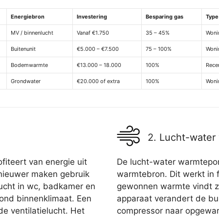
Energiebron
Investering
Besparing gas
Type
MV / binnenlucht
Vanaf €1.750
35 – 45%
Woni
Buitenunit
€5.000 – €7.500
75 – 100%
Woni
Bodemwarmte
€13.000 – 18.000
100%
Recen
Grondwater
€20.000 of extra
100%
Woni
2. Lucht-wate
iteert van energie uit
De lucht-water warmtepom
 nieuwer maken gebruik
warmtebron. Dit werkt in f
 lucht in wc, badkamer en
gewonnen warmte vindt zi
ond binnenklimaat. Een
apparaat verandert de bui
e ventilatielucht. Het
compressor naar opgewar