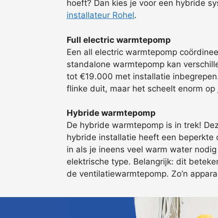
hoeft? Dan kies je voor een hybride s
installateur Rohel
.
Full electric warmtepomp
Een all electric warmtepomp coördine
standalone warmtepomp kan verschill
tot €19.000 met installatie inbegrepe
flinke duit, maar het scheelt enorm op
Hybride warmtepomp
De hybride warmtepomp is in trek! Dez
hybride installatie heeft een beperkte 
in als je ineens veel warm water nodi
elektrische type. Belangrijk: dit bet
de ventilatiewarmtepomp. Zo’n apparaat