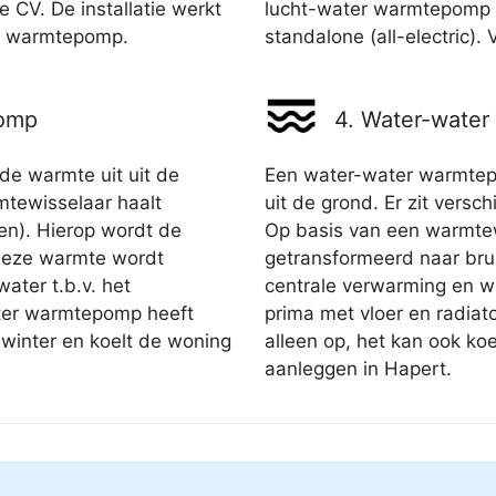
 CV. De installatie werkt
lucht-water warmtepomp i
de warmtepomp.
standalone (all-electric)
pomp
4. Water-wate
 warmte uit uit de
Een water-water warmte
ewisselaar haalt
uit de grond. Er zit versc
den). Hierop wordt de
Op basis van een warmte
Deze warmte wordt
getransformeerd naar brui
ater t.b.v. het
centrale verwarming en 
ter warmtepomp heeft
prima met vloer en radia
winter en koelt de woning
alleen op, het kan ook ko
aanleggen in Hapert.