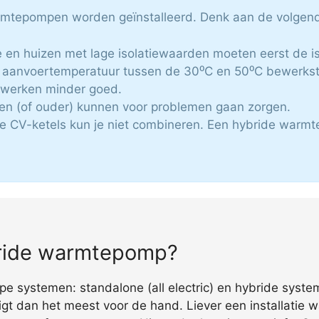
armtepompen worden geïnstalleerd. Denk aan de volgend
e en huizen met lage isolatiewaarden moeten eerst de i
aanvoertemperatuur tussen de 30⁰C en 50⁰C bewerkstel
n werken minder goed.
zen (of ouder) kunnen voor problemen gaan zorgen.
e CV-ketels kun je niet combineren. Een hybride warmte
ybride warmtepomp?
 systemen: standalone (all electric) en hybride systeme
igt dan het meest voor de hand. Liever een installatie w