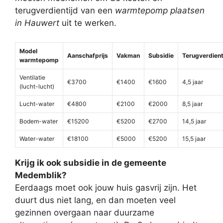
terugverdientijd van een
warmtepomp plaatsen
in Hauwert
uit te werken.
Model
Aanschafprijs
Vakman
Subsidie
Terugverdient
warmtepomp
Ventilatie
€3700
€1400
€1600
4,5 jaar
(lucht-lucht)
Lucht-water
€4800
€2100
€2000
8,5 jaar
Bodem-water
€15200
€5200
€2700
14,5 jaar
Water-water
€18100
€5000
€5200
15,5 jaar
Krijg ik ook subsidie in de gemeente
Medemblik?
Eerdaags moet ook jouw huis gasvrij zijn. Het
duurt dus niet lang, en dan moeten veel
gezinnen overgaan naar duurzame