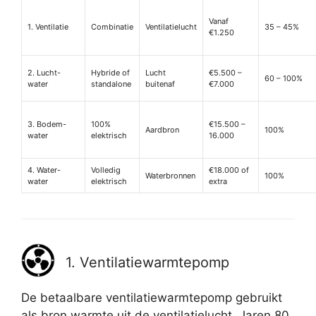
Vanaf
1. Ventilatie
Combinatie
Ventilatielucht
35 – 45%
€1.250
2. Lucht-
Hybride of
Lucht
€5.500 –
60 – 100%
water
standalone
buitenaf
€7.000
3. Bodem-
100%
€15.500 –
Aardbron
100%
water
elektrisch
16.000
4. Water-
Volledig
€18.000 of
Waterbronnen
100%
water
elektrisch
extra
1. Ventilatiewarmtepomp
De betaalbare ventilatiewarmtepomp gebruikt
als bron warmte uit de ventilatielucht. Jaren 80