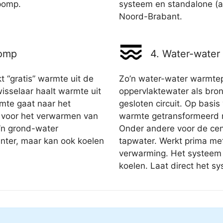
pomp.
systeem en standalone (all
Noord-Brabant.
pomp
4. Water-wate
“gratis” warmte uit de
Zo’n water-water warmte
selaar haalt warmte uit
oppervlaktewater als bron.
rmte gaat naar het
gesloten circuit. Op basi
 voor het verwarmen van
warmte getransformeerd 
’n grond-water
Onder andere voor de ce
nter, maar kan ook koelen
tapwater. Werkt prima me
verwarming. Het systeem 
koelen. Laat direct het s