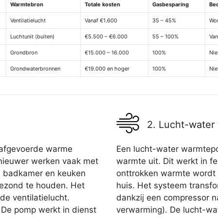
Warmtebron
Totale kosten
Gasbesparing
Be
Ventilatielucht
Vanaf €1.600
35 – 45%
Won
Luchtunit (buiten)
€5.500 – €6.000
55 – 100%
Van
Grondbron
€15.000 – 16.000
100%
Nie
Grondwaterbronnen
€19.000 en hoger
100%
Ni
2. Lucht-wate
 afgevoerde warme
Een lucht-water warmtepo
n nieuwer werken vaak met
warmte uit. Dit werkt in fe
c, badkamer en keuken
onttrokken warmte wordt
gezond te houden. Het
huis. Het systeem transfo
e ventilatielucht.
dankzij een compressor 
 De pomp werkt in dienst
verwarming). De lucht-wa