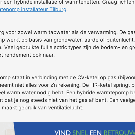
r een hybride installatie of warmtenetten. Graag licht
tepomp installateur Tilburg
.
rg voor zowel warm tapwater als de verwarming. De gas
werkt op basis van grondwater, aarde of buitenlucht.
n. Veel gebruikte full electric types zijn de bodem- e
het rendement ook naar.
mp staat in verbinding met de CV-ketel op gas (bijvoor
e neemt niet alles voor z’n rekening. De HR-ketel springt
 veel warm water nodig hebt. Een hybride warmtepomp be
ent dat je nog steeds niet van het gas af bent. Een veel
 maakt gebruik van ventilatielucht.