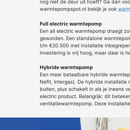
nog niet de deur uit hoeft? Ga dan voo
warmtepompspot.nl bekijk je ook
warm
Full electric warmtepomp
Een all electric warmtepomp draagt zo
geworden. Een standalone warmtepomp 
t/m €20.500 met installatie inbegrepe
investering is vrij hoog, maar daar is 
Hybride warmtepomp
Een meer betaalbare hybride warmtepo
Nefit, Intergas). De hybride installati
buiten, plus schakelt in als je ineens
electric product. Belangrijk: dit betek
ventilatiewarmtepomp. Deze installatie