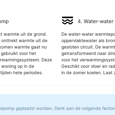
pomp
4. Water-wate
 warmte uit de grond.
De water-water warmtepo
nttrekt warmte uit de
oppervlaktewater als bron
gekomen warmte gaat nu
gesloten circuit. De war
gebruikt voor het
getransformeerd naar dire
verwarmingssysteem. Deze
voor het verwarmingssys
woning op in de
Geschikt voor vloer en ra
tijden hete periodes.
in de zomer koelen. Laat 
mtepomp geplaatst worden. Denk aan de volgende factor