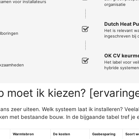
xamen voor installateurs
organisatie
Dutch Heat P
Het is relevant 
ndboringen
ingeschreven bij 
OK CV keurm
Het label voor vei
erkzaamheden
hybride systemen
moet ik kiezen? [ervaring
s zeer uiteen. Welk systeem laat ik installeren? Veelal
n met bestaande bouw. In de bijgaande tabel tref je 
Warmtebron
De kosten
Gasbesparing
Soort w