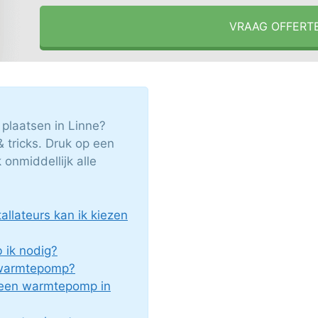
VRAAG OFFERT
plaatsen in Linne?
& tricks. Druk op een
onmiddellijk alle
llateurs kan ik kiezen
ik nodig?
c warmtepomp?
 een warmtepomp in