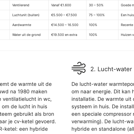
Ventilerend
Vanaf €1.600
30 – 50%
Goede me
Luchtunit (buiten)
€5.500 – €7.500
75 – 100%
Een huis
Aardwarmte
€14.500 – 16.500
100%
Recente 
Water uit de grond
€19.500 en extra
100%
Huizen 
2. Lucht-wate
eemt de warmte uit de
De lucht-water warmtepomp
bouwd na 1980 maken
om naar energie. Dit kan 
ventilatielucht in wc,
installatie. De warmte uit
om de lucht in huis
systeem in huis. De instal
teem gebruikt als bron
een speciale compressor
aar je cv-ketel gevoerd.
verwarming). De lucht-wa
R-ketel: een hybride
hybride en standalone (all