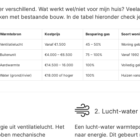
verschillend. Wat werkt wel/niet voor mijn huis? Veelal
 met bestaande bouw. In de tabel hieronder check je 
Warmtebron
Kostprijs
Besparing gas
Soort won
Ventilatielucht
Vanaf €1.500
45 – 50%
Woning geb
Buitenunit
€4.000 – €6.500
75 – 100%
Vanaf 1992
Aardwarmte
€14.500 – 16.000
100%
Volledig ge
Water (grond/rivier)
€18.000 of hoger
100%
Huizen van
2. Lucht-wate
e uit ventilatielucht. Het
Een lucht-water warmtepo
bben mechanische
naar energie. Dit gebeurt