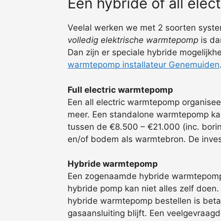
Een hybride of all ele
Veelal werken we met 2 soorten systeme
volledig elektrische warmtepomp
is da
Dan zijn er speciale hybride mogelijk
warmtepomp installateur Genemuiden
Full electric warmtepomp
Een all electric warmtepomp organisee
meer. Een standalone warmtepomp kan 
tussen de €8.500 – €21.000 (inc. bori
en/of bodem als warmtebron. De invest
Hybride warmtepomp
Een zogenaamde hybride warmtepomp ka
hybride pomp kan niet alles zelf doen
hybride warmtepomp bestellen is betaa
gasaansluiting blijft. Een veelgevraag