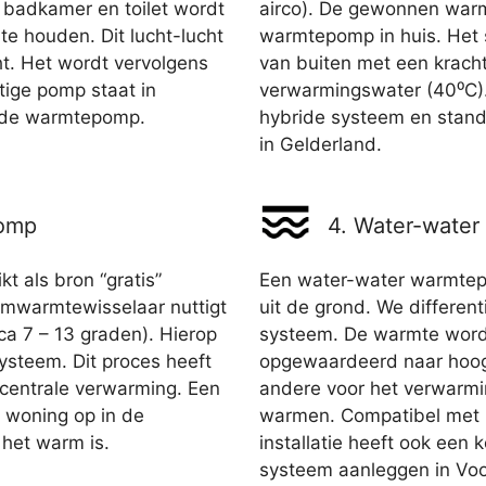
n, badkamer en toilet wordt
airco). De gewonnen war
te houden. Dit lucht-lucht
warmtepomp in huis. Het 
ht. Het wordt vervolgens
van buiten met een krach
tige pomp staat in
verwarmingswater (40⁰C).
ride warmtepomp.
hybride systeem en standal
in Gelderland.
pomp
4. Water-wate
 als bron “gratis”
Een water-water warmte
mwarmtewisselaar nuttigt
uit de grond. We different
rca 7 – 13 graden). Hierop
systeem. De warmte word
steem. Dit proces heeft
opgewaardeerd naar hoog
 centrale verwarming. Een
andere voor het verwarm
woning op in de
warmen. Compatibel met r
 het warm is.
installatie heeft ook een 
systeem aanleggen in Voor