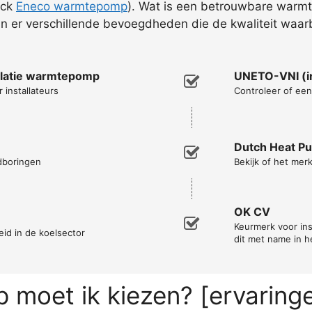
eck
Eneco warmtepomp
). Wat is een betrouwbare warmt
jn er verschillende bevoegdheden die de kwaliteit waar
allatie warmtepomp
UNETO-VNI (in
 installateurs
Controleer of een 
Dutch Heat P
ndboringen
Bekijk of het me
OK CV
Keurmerk voor ins
eid in de koelsector
dit met name in he
moet ik kiezen? [ervaring