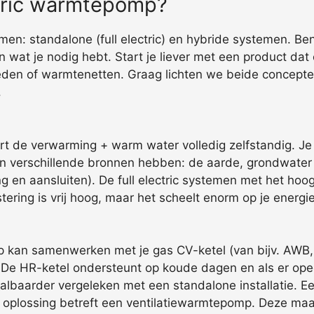
ctric warmtepomp?
n: standalone (full electric) en hybride systemen. Ben
n wat je nodig hebt. Start je liever met een product dat
heden of warmtenetten. Graag lichten we beide concepte
.
rt de verwarming + warm water volledig zelfstandig. Je
verschillende bronnen hebben: de aarde, grondwater of 
ng en aansluiten). De full electric systemen met het h
ering is vrij hoog, maar het scheelt enorm op je energi
n samenwerken met je gas CV-ketel (van bijv. AWB, Re
. De HR-ketel ondersteunt op koude dagen en als er ope
lbaarder vergeleken met een standalone installatie. Een
d oplossing betreft een ventilatiewarmtepomp. Deze maak