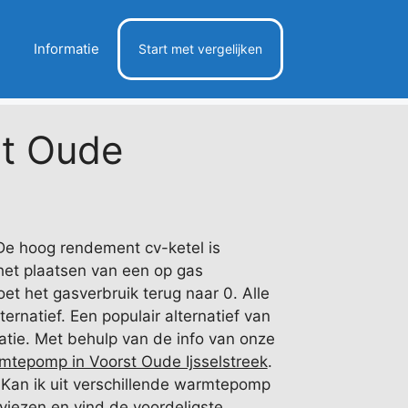
Informatie
Start met vergelijken
t Oude
De hoog rendement cv-ketel is
 het plaatsen van een op gas
et het gasverbruik terug naar 0. Alle
rnatief. Een populair alternatief van
atie. Met behulp van de info van onze
mtepomp in Voorst Oude Ijsselstreek
.
 Kan ik uit verschillende warmtepomp
adviezen en vind de voordeligste