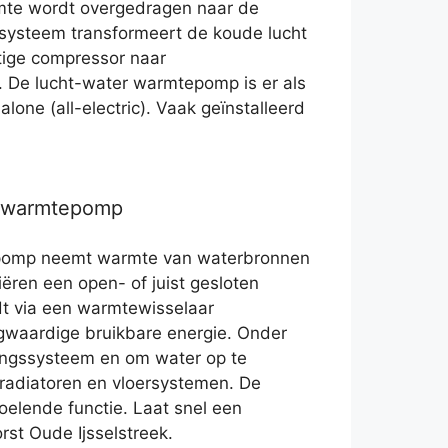
mte wordt overgedragen naar de
systeem transformeert de koude lucht
tige compressor naar
 De lucht-water warmtepomp is er als
one (all-electric). Vaak geïnstalleerd
r warmtepomp
pomp neemt warmte van waterbronnen
iëren een open- of juist gesloten
t via een warmtewisselaar
waardige bruikbare energie. Onder
ingssysteem en om water op te
adiatoren en vloersystemen. De
koelende functie. Laat snel een
st Oude Ijsselstreek.