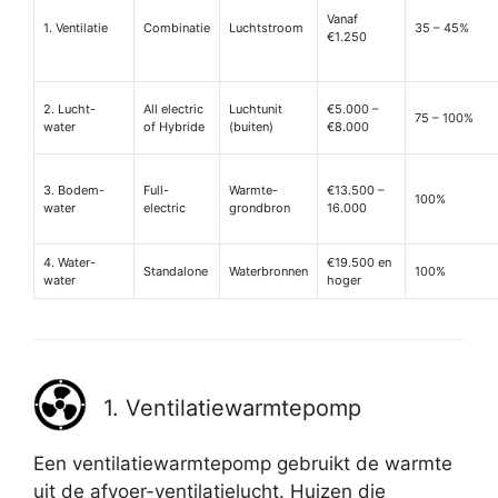
Vanaf
1. Ventilatie
Combinatie
Luchtstroom
35 – 45%
€1.250
2. Lucht-
All electric
Luchtunit
€5.000 –
75 – 100%
water
of Hybride
(buiten)
€8.000
3. Bodem-
Full-
Warmte-
€13.500 –
100%
water
electric
grondbron
16.000
4. Water-
€19.500 en
Standalone
Waterbronnen
100%
water
hoger
1. Ventilatiewarmtepomp
Een ventilatiewarmtepomp gebruikt de warmte
uit de afvoer-ventilatielucht. Huizen die