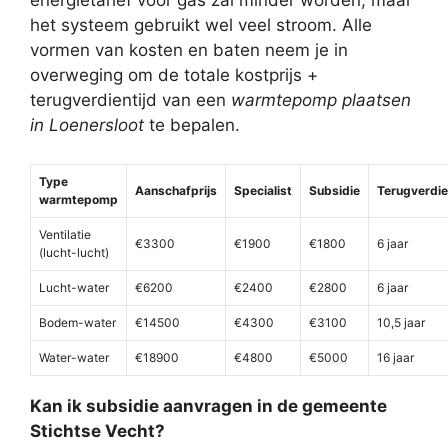
energietarief voor gas zal minder worden, maar
het systeem gebruikt wel veel stroom. Alle
vormen van kosten en baten neem je in
overweging om de totale kostprijs +
terugverdientijd van een
warmtepomp plaatsen
in Loenersloot
te bepalen.
Type
Aanschafprijs
Specialist
Subsidie
Terugverdie
warmtepomp
Ventilatie
€3300
€1900
€1800
6 jaar
(lucht-lucht)
Lucht-water
€6200
€2400
€2800
6 jaar
Bodem-water
€14500
€4300
€3100
10,5 jaar
Water-water
€18900
€4800
€5000
16 jaar
Kan ik subsidie aanvragen in de gemeente
Stichtse Vecht?