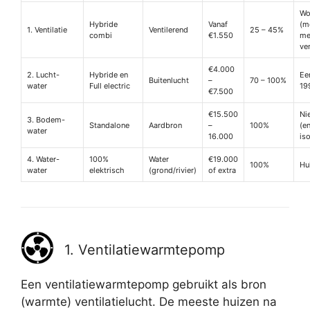
Wo
Hybride
Vanaf
(m
1. Ventilatie
Ventilerend
25 – 45%
combi
€1.550
me
ven
€4.000
2. Lucht-
Hybride en
Ee
Buitenlucht
–
70 – 100%
water
Full electric
19
€7.500
€15.500
Ni
3. Bodem-
Standalone
Aardbron
–
100%
(e
water
16.000
is
4. Water-
100%
Water
€19.000
100%
Hu
water
elektrisch
(grond/rivier)
of extra
1. Ventilatiewarmtepomp
Een ventilatiewarmtepomp gebruikt als bron
(warmte) ventilatielucht. De meeste huizen na