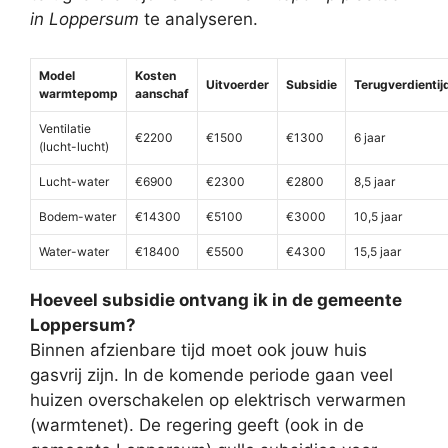
in Loppersum
te analyseren.
Model
Kosten
Uitvoerder
Subsidie
Terugverdientij
warmtepomp
aanschaf
Ventilatie
€2200
€1500
€1300
6 jaar
(lucht-lucht)
Lucht-water
€6900
€2300
€2800
8,5 jaar
Bodem-water
€14300
€5100
€3000
10,5 jaar
Water-water
€18400
€5500
€4300
15,5 jaar
Hoeveel subsidie ontvang ik in de gemeente
Loppersum?
Binnen afzienbare tijd moet ook jouw huis
gasvrij zijn. In de komende periode gaan veel
huizen overschakelen op elektrisch verwarmen
(warmtenet). De regering geeft (ook in de