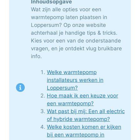
Inhoudsopgave
Wat zijn alle opties voor een
warmtepomp laten plaatsen in
Loppersum? Op onze website
achterhaal je handige tips & tricks.
Kies voor een van de onderstaande
vragen, en je ontdekt vlug bruikbare
info.
Welke warmtepomp
installateurs werken in
Loppersum?
Hoe maak ik een keuze voor
een warmtepomp?
Wat past bij mij: Een all electric
of hybride warmtepomp?
Welke kosten komen er kijken
bij een warmtepomp in