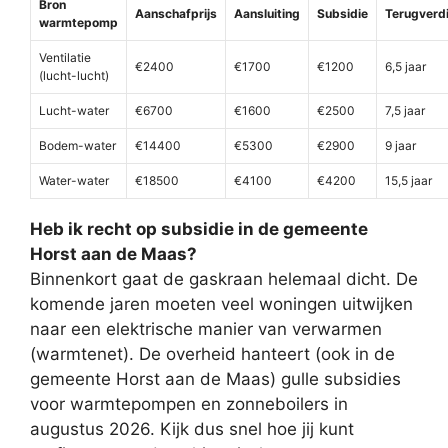
Bron
Aanschafprijs
Aansluiting
Subsidie
Terugverdi
warmtepomp
Ventilatie
€2400
€1700
€1200
6,5 jaar
(lucht-lucht)
Lucht-water
€6700
€1600
€2500
7,5 jaar
Bodem-water
€14400
€5300
€2900
9 jaar
Water-water
€18500
€4100
€4200
15,5 jaar
Heb ik recht op subsidie in de gemeente
Horst aan de Maas?
Binnenkort gaat de gaskraan helemaal dicht. De
komende jaren moeten veel woningen uitwijken
naar een elektrische manier van verwarmen
(warmtenet). De overheid hanteert (ook in de
gemeente Horst aan de Maas) gulle subsidies
voor warmtepompen en zonneboilers in
augustus 2026. Kijk dus snel hoe jij kunt