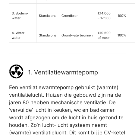
3. Bodem-
€14.000
Standalone
Grondbron
100%
water
– 17.500
4. Water-
€19.500
Standalone
Grondwaterbronnen
100%
water
of meer
1. Ventilatiewarmtepomp
Een ventilatiewarmtepomp gebruikt (warmte)
ventilatielucht. Huizen die gebouwd zijn na de
jaren 80 hebben mechanische ventilatie. De
‘vervuilde’ lucht in keuken, wc en badkamer
wordt afgezogen om de lucht in huis gezond te
houden. Zo’n lucht-lucht systeem neemt
(warmte) ventilatielucht. Dit komt bij je CV-ketel