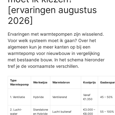
[ervaringen augustus
2026]
Ervaringen met warmtepompen zijn wisselend.
Voor welk systeem moet ik gaan? Over het
algemeen kun je meer kanten op bij een
warmtepomp voor nieuwbouw in vergelijking
met bestaande bouw. In het schema hieronder
tref je de voornaamste verschillen.
Type
Werkwijze
Warmtebron
Kostprijs
Gasbespar
Warmtepomp
Vanaf
1. Ventilatie
Hybride
Ventilerend
45 – 50%
€1.350
2. Lucht-
Standalone
€3.000 –
Lucht buitenaf
55 – 100%
water
en Hybride
€8.000