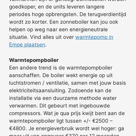
goedkoper, en de units leveren langere
periodes hoge opbrengsten. De terugverdientijd
wordt zo korter. Een zonneboiler kan jou ook
helpen op weg naar een energieneutrale
situatie. Vind alles uit over
warmtepomp in
Empe plaatsen
.
Warmtepompboiler
Een andere trend is de warmtepompboiler
aanschaffen. De boiler wekt energie op uit
luchtstromen / ventilatie, samen met jouw basis
elektriciteitsaansluiting. Zodoende kan de
installatie via een duurzame methode water
verwarmen. Dit gebeurt met ingebouwde
compressors. Wat je qua prijs kwijt bent aan de
warmtepompboiler ligt tussen +/- €2500 –
€4800. Je energieverbruik wordt wel hoger: ga
maar uit van ongeveer €370 per 12 maanden.