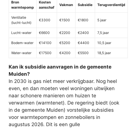
Bron
Kosten
Vakman
Subsidie
Terugverdientijd
warmtepomp
aanschaf
Ventilatie
€3300
€1500
€1800
5 jaar
(lucht-lucht)
Lucht-water
€6600
€2200
€2400
7,5 jaar
Bodem-water
€14100
€5200
€4400
10,5 jaar
Water-water
€17500
€4200
€5500
18,5 jaar
Kan ik subsidie aanvragen in de gemeente
Muiden?
In 2030 is gas niet meer verkrijgbaar. Nog heel
even, en dan moeten veel woningen uitwijken
naar schonere manieren om huizen te
verwarmen (warmtenet). De regering biedt (ook
in de gemeente Muiden) vorstelijke subsidies
voor warmtepompen en zonneboilers in
augustus 2026. Dit is een gulle