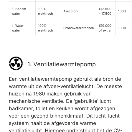
3. Bodem-
100%
€13.500
Aardbron
100%
water
elektrisch
– 17.500
4. Water-
100%
€19.000
Grondwaterbronnen
100%
water
elektrisch
of extra
1. Ventilatiewarmtepomp
Een ventilatiewarmtepomp gebruikt als bron de
warmte uit de afvoer-ventilatielucht. De meeste
huizen na 1980 maken gebruik van
mechanische ventilatie. De ‘gebruikte’ lucht
badkamer, toilet en keuken wordt afgezogen
voor een gezond binnenklimaat. Dit lucht-lucht
systeem haalt de afgevoerde warme
ventilatielucht. Hiermee ondersteunt het de CV-