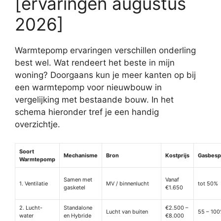
[ervaringen augustus
2026]
Warmtepomp ervaringen verschillen onderling
best wel. Wat rendeert het beste in mijn
woning? Doorgaans kun je meer kanten op bij
een warmtepomp voor nieuwbouw in
vergelijking met bestaande bouw. In het
schema hieronder tref je een handig
overzichtje.
Soort
Mechanisme
Bron
Kostprijs
Gasbesp
Warmtepomp
Samen met
Vanaf
1. Ventilatie
MV / binnenlucht
tot 50%
gasketel
€1.650
2. Lucht-
Standalone
€2.500 –
Lucht van buiten
55 – 10
water
en Hybride
€8.000