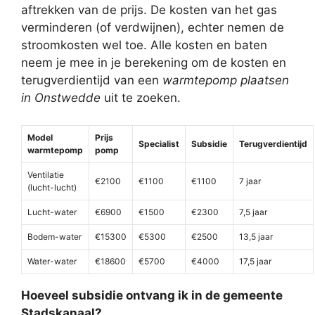
aftrekken van de prijs. De kosten van het gas
verminderen (of verdwijnen), echter nemen de
stroomkosten wel toe. Alle kosten en baten
neem je mee in je berekening om de kosten en
terugverdientijd van een
warmtepomp plaatsen
in Onstwedde
uit te zoeken.
Model
Prijs
Specialist
Subsidie
Terugverdientijd
warmtepomp
pomp
Ventilatie
€2100
€1100
€1100
7 jaar
(lucht-lucht)
Lucht-water
€6900
€1500
€2300
7,5 jaar
Bodem-water
€15300
€5300
€2500
13,5 jaar
Water-water
€18600
€5700
€4000
17,5 jaar
Hoeveel subsidie ontvang ik in de gemeente
Stadskanaal?