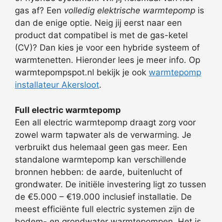
gas af? Een
volledig elektrische warmtepomp
is
dan de enige optie. Neig jij eerst naar een
product dat compatibel is met de gas-ketel
(CV)? Dan kies je voor een hybride systeem of
warmtenetten. Hieronder lees je meer info. Op
warmtepompspot.nl bekijk je ook
warmtepomp
installateur Akersloot
.
Full electric warmtepomp
Een all electric warmtepomp draagt zorg voor
zowel warm tapwater als de verwarming. Je
verbruikt dus helemaal geen gas meer. Een
standalone warmtepomp kan verschillende
bronnen hebben: de aarde, buitenlucht of
grondwater. De initiële investering ligt zo tussen
de €5.000 – €19.000 inclusief installatie. De
meest efficiënte full electric systemen zijn de
bodem- en grondwater warmtepompen. Het is