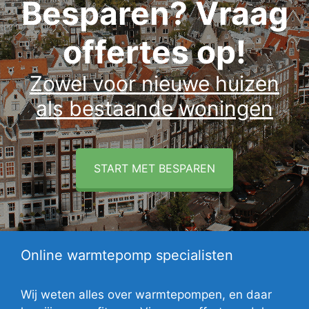
Besparen? Vraag
offertes op!
Zowel voor nieuwe huizen
als bestaande woningen
START MET BESPAREN
Online warmtepomp specialisten
Wij weten alles over warmtepompen, en daar