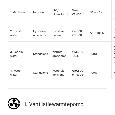
MV /
Vanaf
1. Ventilatie
Hybride
35 – 45%
v
binnenlucht
€1.400
2. Lucht-
Hybride en
Lucht van
€4.500 –
55 – 100%
water
All electric
buiten
€6.500
3. Bodem-
Warmte-
€13.000 –
Standalone
100%
water
grondbron
18.000
4. Water-
Water uit
€19.500
Standalone
100%
water
de grond
en hoger
1. Ventilatiewarmtepomp