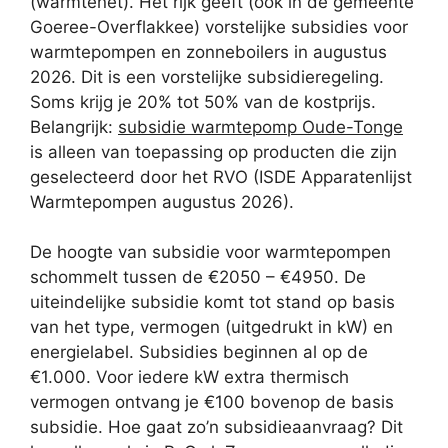
(warmtenet). Het rijk geeft (ook in de gemeente
Goeree-Overflakkee) vorstelijke subsidies voor
warmtepompen en zonneboilers in augustus
2026. Dit is een vorstelijke subsidieregeling.
Soms krijg je 20% tot 50% van de kostprijs.
Belangrijk:
subsidie warmtepomp Oude-Tonge
is alleen van toepassing op producten die zijn
geselecteerd door het RVO (ISDE Apparatenlijst
Warmtepompen augustus 2026).
De hoogte van subsidie voor warmtepompen
schommelt tussen de €2050 – €4950. De
uiteindelijke subsidie komt tot stand op basis
van het type, vermogen (uitgedrukt in kW) en
energielabel. Subsidies beginnen al op de
€1.000. Voor iedere kW extra thermisch
vermogen ontvang je €100 bovenop de basis
subsidie. Hoe gaat zo’n subsidieaanvraag? Dit