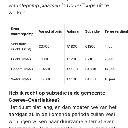
warmtepomp plaatsen in Oude-Tonge
uit te
werken.
Bron
Aanschafprijs
Vakman
Subsidie
Terugverdient
warmtepomp
Ventilatie
€3700
€1800
€1800
4 jaar
(lucht-lucht)
Lucht-water
€6900
€1700
€2100
7 jaar
Bodem-water
€14500
€5300
€4800
14 jaar
Water-water
€17300
€5100
€4100
18 jaar
Heb ik recht op subsidie in de gemeente
Goeree-Overflakkee?
Het duurt niet lang, en dan moeten we van het
aardgas af. In de komende periode zullen veel
woningen wijken naar duurzame alternatieven