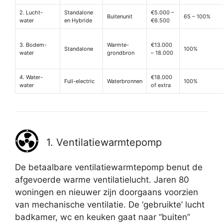
2. Lucht-
Standalone
€5.000 –
Buitenunit
65 – 100%
water
en Hybride
€6.500
3. Bodem-
Warmte-
€13.000
Standalone
100%
water
grondbron
– 18.000
4. Water-
€18.000
Full-electric
Waterbronnen
100%
water
of extra
1. Ventilatiewarmtepomp
De betaalbare ventilatiewarmtepomp benut de
afgevoerde warme ventilatielucht. Jaren 80
woningen en nieuwer zijn doorgaans voorzien
van mechanische ventilatie. De ‘gebruikte’ lucht
badkamer, wc en keuken gaat naar “buiten”