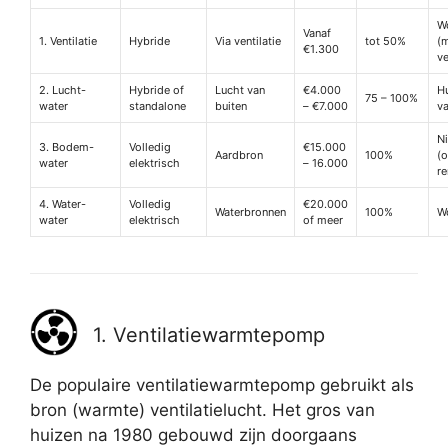
W
Vanaf
1. Ventilatie
Hybride
Via ventilatie
tot 50%
(
€1.300
ve
2. Lucht-
Hybride of
Lucht van
€4.000
H
75 – 100%
water
standalone
buiten
– €7.000
v
N
3. Bodem-
Volledig
€15.000
Aardbron
100%
(o
water
elektrisch
– 16.000
re
4. Water-
Volledig
€20.000
Waterbronnen
100%
W
water
elektrisch
of meer
1. Ventilatiewarmtepomp
De populaire ventilatiewarmtepomp gebruikt als
bron (warmte) ventilatielucht. Het gros van
huizen na 1980 gebouwd zijn doorgaans