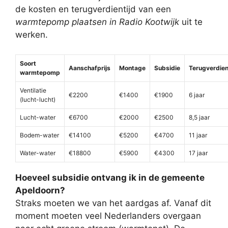
de kosten en terugverdientijd van een
warmtepomp plaatsen in Radio Kootwijk
uit te
werken.
Soort
Aanschafprijs
Montage
Subsidie
Terugverdien
warmtepomp
Ventilatie
€2200
€1400
€1900
6 jaar
(lucht-lucht)
Lucht-water
€6700
€2000
€2500
8,5 jaar
Bodem-water
€14100
€5200
€4700
11 jaar
Water-water
€18800
€5900
€4300
17 jaar
Hoeveel subsidie ontvang ik in de gemeente
Apeldoorn?
Straks moeten we van het aardgas af. Vanaf dit
moment moeten veel Nederlanders overgaan