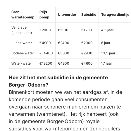
Bron
Prijs
Uitvoerder
Subsidie
Terugverdientijd
warmtepomp
pomp
Ventilatie
€2000
€1100
€1200
4,5 jaar
(lucht-lucht)
Lucht-water
€4900
€2400
€2000
6 jaar
Bodem-water
€14400
€3800
€2900
13,5 jaar
Water-water
€18200
€4800
€4600
17 jaar
Hoe zit het met subsidie in de gemeente
Borger-Odoorn?
Binnenkort moeten we van het aardgas af. In de
komende periode gaan veel consumenten
overgaan naar schonere manieren om huizen te
verwarmen (warmtenet). Het rijk hanteert (ook
in de gemeente Borger-Odoorn) royale
subsidies voor warmtepompen en zonneboilers