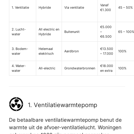
Vanaf
1. Ventilatie
Hybride
Via ventilatie
45 – 50%
€1.300
€5.000
2. Lucht-
All electric en
Buitenunit
–
65 – 100
water
Hybride
€6.500
3. Bodem-
Helemaal
€13.500
Aardbron
100%
water
elektrisch
– 17.000
4. Water-
€18.000
All-electric
Grondwaterbronnen
100%
water
en extra
1. Ventilatiewarmtepomp
De betaalbare ventilatiewarmtepomp benut de
warmte uit de afvoer-ventilatielucht. Woningen