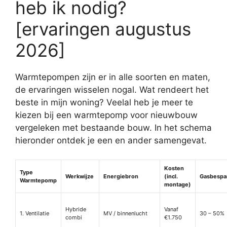
heb ik nodig?
[ervaringen augustus
2026]
Warmtepompen zijn er in alle soorten en maten,
de ervaringen wisselen nogal. Wat rendeert het
beste in mijn woning? Veelal heb je meer te
kiezen bij een warmtepomp voor nieuwbouw
vergeleken met bestaande bouw. In het schema
hieronder ontdek je een en ander samengevat.
Kosten
Type
Werkwijze
Energiebron
(incl.
Gasbespa
Warmtepomp
montage)
Hybride
Vanaf
1. Ventilatie
MV / binnenlucht
30 – 50%
combi
€1.750