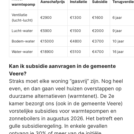
Aanschafprijs
Installatie
Subsidie
Terugverdie
warmtepomp
Ventilatie
€2900
€1300
€1600
6 jaar
(lucht-lucht)
Lucht-water
€5900
€1500
€2000
9 jaar
Bodem-water
€15000
€4800
€3700
10 jaar
Water-water
€18900
€5100
€4700
16 jaar
Kan ik subsidie aanvragen in de gemeente
Veere?
Straks moet elke woning “gasvrij” zijn. Nog heel
even, en dan gaan veel huizen overstappen op
duurzame alternatieven (warmtenet). De 2e
kamer bezorgt ons (ook in de gemeente Veere)
vorstelijke subsidies voor warmtepompen en
zonneboilers in augustus 2026. Het betreft een
gulle subsidieregeling. In enkele gevallen
ontvang je 30% of meer van de initiële