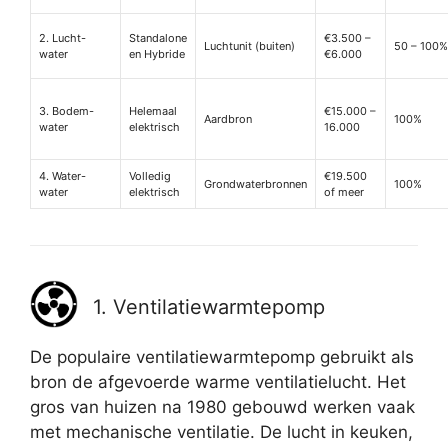
2. Lucht-
Standalone
€3.500 –
Luchtunit (buiten)
50 – 100%
water
en Hybride
€6.000
3. Bodem-
Helemaal
€15.000 –
Aardbron
100%
water
elektrisch
16.000
4. Water-
Volledig
€19.500
Grondwaterbronnen
100%
water
elektrisch
of meer
1. Ventilatiewarmtepomp
De populaire ventilatiewarmtepomp gebruikt als
bron de afgevoerde warme ventilatielucht. Het
gros van huizen na 1980 gebouwd werken vaak
met mechanische ventilatie. De lucht in keuken,