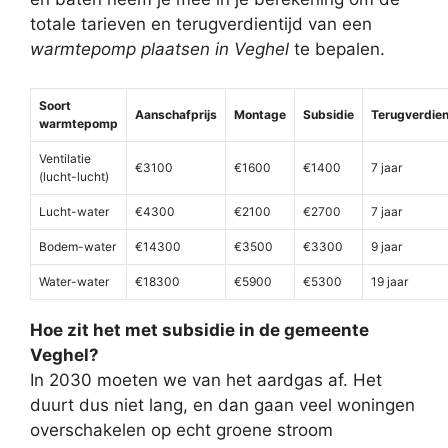
totale tarieven en terugverdientijd van een
warmtepomp plaatsen in Veghel
te bepalen.
Soort
Aanschafprijs
Montage
Subsidie
Terugverdien
warmtepomp
Ventilatie
€3100
€1600
€1400
7 jaar
(lucht-lucht)
Lucht-water
€4300
€2100
€2700
7 jaar
Bodem-water
€14300
€3500
€3300
9 jaar
Water-water
€18300
€5900
€5300
19 jaar
Hoe zit het met subsidie in de gemeente
Veghel?
In 2030 moeten we van het aardgas af. Het
duurt dus niet lang, en dan gaan veel woningen
overschakelen op echt groene stroom