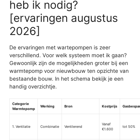
heb ik nodig?
[ervaringen augustus
2026]
De ervaringen met wartepompen is zeer
verschillend. Voor welk systeem moet ik gaan?
Gewoonlijk zijn de mogelijkheden groter bij een
warmtepomp voor nieuwbouw ten opzichte van
bestaande bouw. In het schema bekijk je een
handig overzichtje.
Categorie
Werking
Bron
Kostprijs
Gasbespa
Warmtepomp
Vanaf
1. Ventilatie
Combinatie
Ventilerend
tot 50%
€1.600