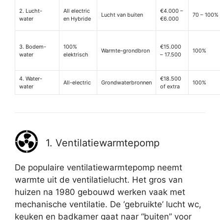
2. Lucht-
All electric
€4.000 –
Lucht van buiten
70 – 100%
water
en Hybride
€6.000
3. Bodem-
100%
€15.000
Warmte-grondbron
100%
water
elektrisch
– 17.500
4. Water-
€18.500
All-electric
Grondwaterbronnen
100%
water
of extra
1. Ventilatiewarmtepomp
De populaire ventilatiewarmtepomp neemt
warmte uit de ventilatielucht. Het gros van
huizen na 1980 gebouwd werken vaak met
mechanische ventilatie. De ‘gebruikte’ lucht wc,
keuken en badkamer gaat naar “buiten” voor