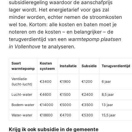
subsidieregeling waardoor de aanschafprijs
lager wordt. Het energietarief voor gas zal
minder worden, echter nemen de stroomkosten
wel toe. Kortom: alle kosten en baten moet je
noteren om de kosten – en belangrijker – de
terugverdientijd van een
warmtepomp plaatsen
in Vollenhove
te analyseren.
Soort
Kosten
Installatie
Subsidie
Terugverdientijd
warmtepomp
systeem
Ventilatie
€3400
€1900
€1200
6 jaar
(lucht-lucht)
Lucht-water
€4600
€1500
€2400
8,5 jaar
Bodem-water
€14000
€5000
€3500
13 jaar
Water-water
€18600
€4700
€5300
15,5 jaar
Krijg ik ook subsidie in de gemeente