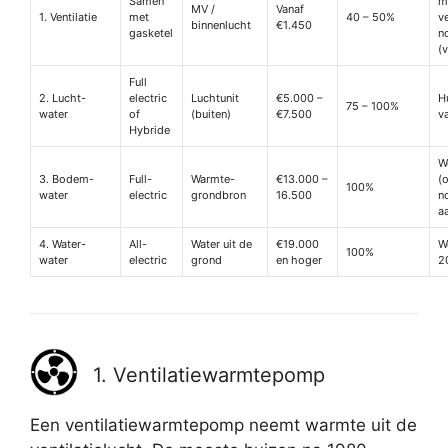
Samen
m
MV /
Vanaf
1. Ventilatie
met
40 – 50%
ve
binnenlucht
€1.450
gasketel
n
(
Full
2. Lucht-
electric
Luchtunit
€5.000 –
H
75 – 100%
water
of
(buiten)
€7.500
v
Hybride
W
3. Bodem-
Full-
Warmte-
€13.000 –
(o
100%
water
electric
grondbron
16.500
n
a
4. Water-
All-
Water uit de
€19.000
W
100%
water
electric
grond
en hoger
2
1. Ventilatiewarmtepomp
Een ventilatiewarmtepomp neemt warmte uit de