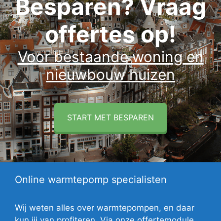
Besparen? Vraag
offertes op!
Voor bestaande woning en
nieuwbouw huizen
START MET BESPAREN
Online warmtepomp specialisten
Wij weten alles over warmtepompen, en daar
kun jij van profiteren. Via onze offertemodule