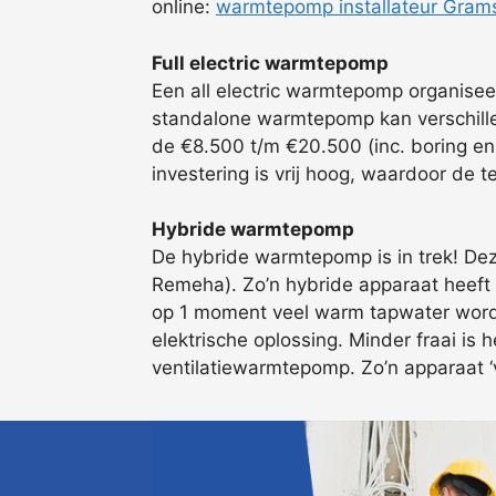
online:
warmtepomp installateur Gram
Full electric warmtepomp
Een all electric warmtepomp organise
standalone warmtepomp kan verschille
de €8.500 t/m €20.500 (inc. boring en
investering is vrij hoog, waardoor de t
Hybride warmtepomp
De hybride warmtepomp is in trek! Dez
Remeha). Zo’n hybride apparaat heeft e
op 1 moment veel warm tapwater wordt
elektrische oplossing. Minder fraai is 
ventilatiewarmtepomp. Zo’n apparaat ‘va