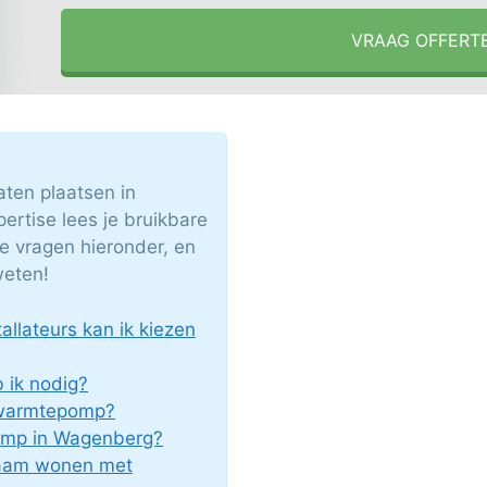
VRAAG OFFERT
ten plaatsen in
rtise lees je bruikbare
 de vragen hieronder, en
weten!
llateurs kan ik kiezen
ik nodig?
c warmtepomp?
omp in Wagenberg?
zaam wonen met