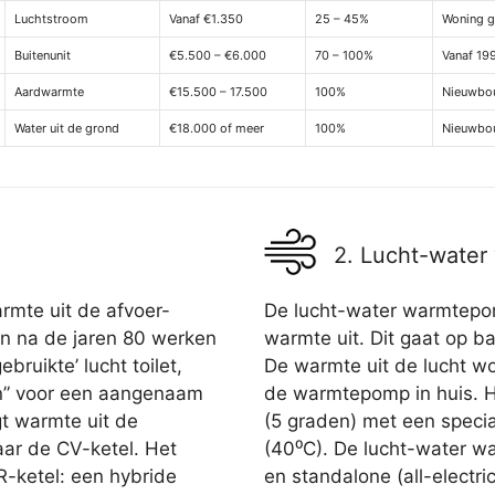
Luchtstroom
Vanaf €1.350
25 – 45%
Woning g
Buitenunit
€5.500 – €6.000
70 – 100%
Vanaf 19
Aardwarmte
€15.500 – 17.500
100%
Nieuwbou
Water uit de grond
€18.000 of meer
100%
Nieuwbo
2. Lucht-wate
rmte uit de afvoer-
De lucht-water warmtepomp
jn na de jaren 80 werken
warmte uit. Dit gaat op ba
bruikte’ lucht toilet,
De warmte uit de lucht wo
n” voor een aangenaam
de warmtepomp in huis. H
gt warmte uit de
(5 graden) met een speci
naar de CV-ketel. Het
(40⁰C). De lucht-water w
R-ketel: een hybride
en standalone (all-electri