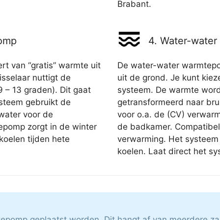
Brabant.
pomp
4. Water-wate
 van “gratis” warmte uit
De water-water warmtep
selaar nuttigt de
uit de grond. Je kunt kie
9 – 13 graden). Dit gaat
systeem. De warmte word
ysteem gebruikt de
getransformeerd naar brui
water voor de
voor o.a. de (CV) verwar
pomp zorgt in de winter
de badkamer. Compatibel 
koelen tijden hete
verwarming. Het systeem 
koelen. Laat direct het 
mtepomp geplaatst worden. Dit hangt af van meerdere za